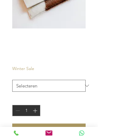
Isola
Prijs
€ 35,00
Winter Sale
Kleur
*
Aantal
*
In winkelwagen