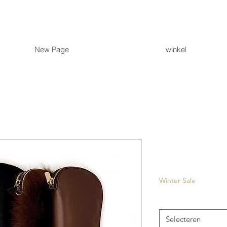
New Page
winkel
Monti
Prijs
€ 37,50
Winter Sale
Kleur
*
Selecteren