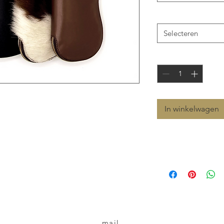
materiaal
*
Selecteren
Aantal
*
In winkelwagen
Aanbevolen verkoop
€ 99,00
eeuwbrillen, bril ..
mail