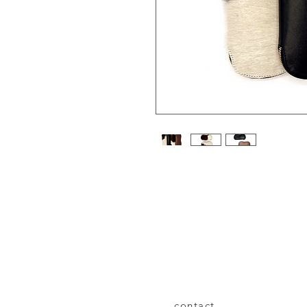
- zakje in koeienhuid
- rits aan de bovenkant
- fluwelen gewatteerde voering
- ideaal voor XXL-zonnebrillen, sn
contact