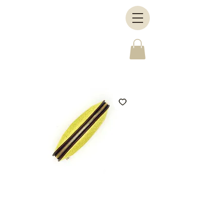
Venetië - SS22
Prijs